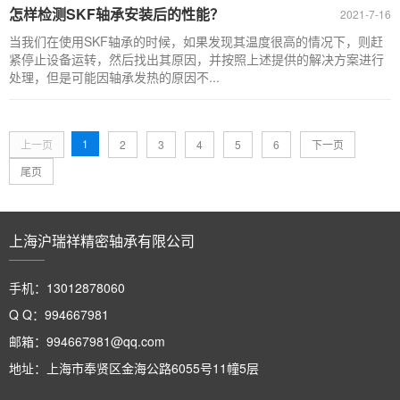
怎样检测SKF轴承安装后的性能？
2021-7-16
当我们在使用SKF轴承的时候，如果发现其温度很高的情况下，则赶
紧停止设备运转，然后找出其原因，并按照上述提供的解决方案进行
处理，但是可能因轴承发热的原因不...
1
上一页
2
3
4
5
6
下一页
尾页
上海沪瑞祥精密轴承有限公司
手机：13012878060
Q Q：994667981
邮箱：994667981@qq.com
地址：上海市奉贤区金海公路6055号11幢5层