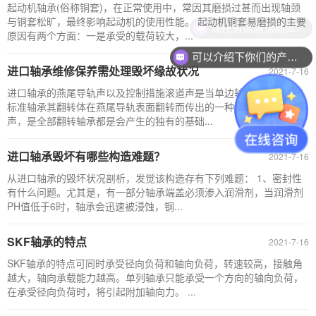
起动机轴承(俗称铜套)，在正常使用中，常因其磨损过甚而出现轴颈
与铜套松旷，最终影响起动机的使用性能。 起动机铜套易磨损的主要
现在有优惠活动么？
原因有两个方面：一是承受的载荷较大，...
可以介绍下你们的产品么？
进口轴承维修保养需处理毁坏缘故状况
2021-7-16
进口轴承的燕尾导轨声以及控制措施滚道声是当单边轴承运行时，非
标准轴承其翻转体在燕尾导轨表面翻转而传出的一种滑滑持续的响
声，是全部翻转轴承都是会产生的独有的基础...
进口轴承毁坏有哪些构造难题？
2021-7-16
从进口轴承的毁坏状况剖析，发觉该构造存有下列难题： 1、密封性
有什么问题。尤其是，有一部分轴承端盖必须渗入润滑剂，当润滑剂
PH值低于6时，轴承会迅速被浸蚀，钢...
SKF轴承的特点
2021-7-16
SKF轴承的特点可同时承受径向负荷和轴向负荷，转速较高，接触角
越大，轴向承载能力越高。单列轴承只能承受一个方向的轴向负荷，
在承受径向负荷时，将引起附加轴向力。 ...